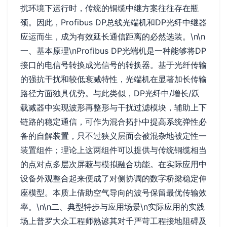
扰环境下运行时，传统的铜缆中继方案往往存在瓶
颈。因此，Profibus DP总线光端机和DP光纤中继器
应运而生，成为有效延长通信距离的必然选装。\n\n
一、基本原理\nProfibus DP光端机是一种能够将DP
接口的电信号转换成光信号的转换器。基于光纤传输
的强抗干扰和较低衰减特性，光端机在显著加长传输
路径方面独具优势。与此类似，DP光纤中/增长/跃
载减器中实现波形再整形与干扰过滤模块，辅助上下
链路的稳定通信，可作为混合拓扑中提高系统弹性必
备的自解装置，只不过狭义层面会被混杂地被定性一
装置组件；理论上这两组件可以提供与传统铜缆相当
的点对点多层次屏蔽与模拟融合功能。在实际应用中
设备外观整合起来便成了对侧协调的数字桥梁稳定伸
座模型。本质上借助空气导向的波号保留最优传输效
率。\n\n二、典型特步与应用场景\n实际应用的实践
场上普罗大众工程师熟谚其对千严苛工程接地阻碍及