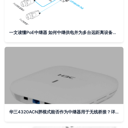
一文读懂PoE中继器 如何中继供电并为多台远距离设备保供电？
华三4320ACN胖模式能否作为中继器用于无线桥接？详细设置指南