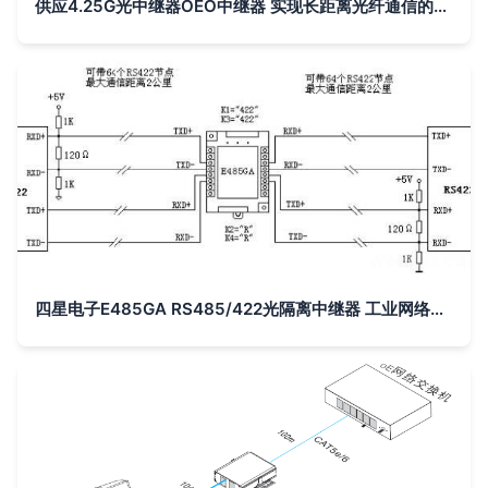
供应4.25G光中继器OEO中继器 实现长距离光纤通信的可靠选择
四星电子E485GA RS485/422光隔离中继器 工业网络的稳定守护者