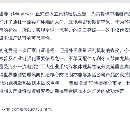
赛（Micyesa）正式进入立讯精密供应链，为其提供中继器
打开了通往一流客户终端的大门。立讯精密长期是苹果、华为等
苛的标准。所以，实现全球一流客户的关口突破——这不仅代表
级电源厂认可的可代替性。
的究竟是一次厂商自证进程，还是外界质量评判机制的蝶变。今
术普及产业链强化重要信号之一。不单无配件专利令人鼓舞尤其
是受海外一流电源加工大企业采纳终极体现其在该分支延垂直高
得世界能源管理风向打造核心防损因亦能够激活公司产品的实质
电能力跟机散热困技术困胶今年——普遍增强PD均衡核心市场。
得相关产业链投资研究者远期展望青睐技术深打磨的成功示范
m.com/product/33.html