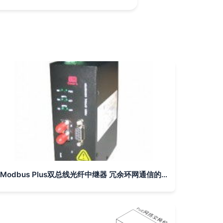
Modbus Plus双总线光纤中继器 冗余环网通信的可靠核心