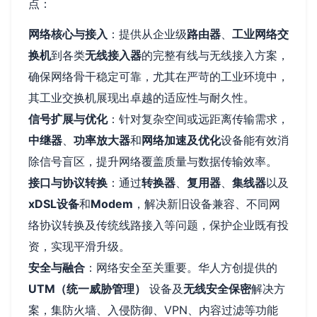
点：
网络核心与接入
：提供从企业级
路由器
、
工业网络交
换机
到各类
无线接入器
的完整有线与无线接入方案，
确保网络骨干稳定可靠，尤其在严苛的工业环境中，
其工业交换机展现出卓越的适应性与耐久性。
信号扩展与优化
：针对复杂空间或远距离传输需求，
中继器
、
功率放大器
和
网络加速及优化
设备能有效消
除信号盲区，提升网络覆盖质量与数据传输效率。
接口与协议转换
：通过
转换器
、
复用器
、
集线器
以及
xDSL设备
和
Modem
，解决新旧设备兼容、不同网
络协议转换及传统线路接入等问题，保护企业既有投
资，实现平滑升级。
安全与融合
：网络安全至关重要。华人方创提供的
UTM（统一威胁管理）
设备及
无线安全保密
解决方
案，集防火墙、入侵防御、VPN、内容过滤等功能