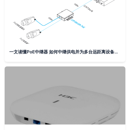
一文读懂PoE中继器 如何中继供电并为多台远距离设备保供电？