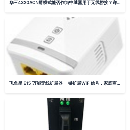
华三4320ACN胖模式能否作为中继器用于无线桥接？详细设置指南
飞鱼星 E15 万能无线扩展器 一键扩展WiFi信号，家庭商旅的完美伴侣