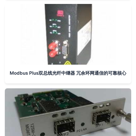
Modbus Plus双总线光纤中继器 冗余环网通信的可靠核心