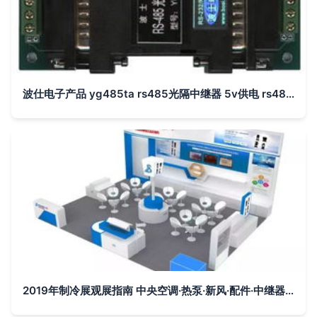
波仕电子产品 yg485ta rs485光隔中继器 5v供电 rs485光隔中继器, rs485中继器, 中继器
2019年制冷展观展指南 中央空调·热泵·新风·配件·中继器全解析